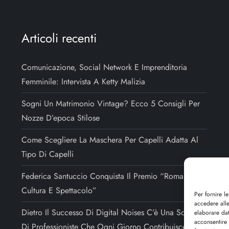
Articoli recenti
Comunicazione, Social Network E Imprenditoria
Femminile: Intervista A Ketty Malizia
Sogni Un Matrimonio Vintage? Ecco 5 Consigli Per
Nozze D’epoca Stilose
Come Scegliere La Maschera Per Capelli Adatta Al
Tipo Di Capelli
Federica Santuccio Conquista Il Premio “Roma Arte,
Cultura E Spettacolo”
Per fornire l
accedere alle
Dietro Il Successo Di Digital Noises C’è Una Squadra
elaborare da
acconsentire 
Di Professioniste Che Ogni Giorno Contribuisce Alla