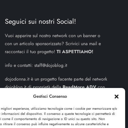
Seguici sui nostri Social!
Vuoi apparire sul nostro network con un banner o
con un articolo sponsorizzato? Scrivici una mail e
raccontaci il tuo progetto!
TI ASPETTIAMO!
info e contatti:
staff@dojoblog.it
dojodonna.it è un progetto facente parte del network
dojoblog.it di proprietà della
ReadMore ADV
con
sede legale in Via delle Sirene 34 - Roma - P.iva:
Gestisci Consenso
IT13402731007
e migliori esperienze, utilizziamo tecnologie come i cookie per memorizzare e/o
 informazioni del dispositivo. Il consenso a queste tecnologie ci permetterà di
Sitemap
-
Privacy Policy
-
Cookie Policy
ti come il comportamento di navigazione o ID unici su questo sito. Non
o ritirare il consenso può influire negativamente su alcune caratteristiche e