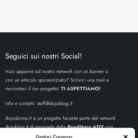
Seguici sui nostri Social!
Vuoi apparire sul nostro network con un banner o
con un articolo sponsorizzato? Scrivici una mail e
raccontaci il tuo progetto!
TI ASPETTIAMO!
info e contatti:
staff@dojoblog.it
dojodonna.it è un progetto facente parte del network
dojoblog.it di proprietà della
ReadMore ADV
con
sede legale in Via delle Sirene 34 - Roma - P.iva:
Gestisci Consenso