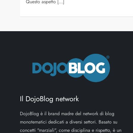
Questo aspetto […]
Il DojoBlog network
DojoBlog è il brand madre del network di blog
monotematici dedicati a diversi settori. Basato su
concetti "marziali", come disciplina e rispetto, è un