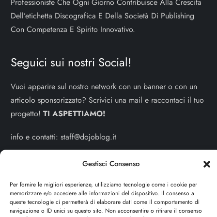
Professioniste Che Ogni Giorno Contribuisce Alla Crescita
Dell’etichetta Discografica E Della Società Di Publishing
Con Competenza E Spirito Innovativo.
Seguici sui nostri Social!
Vuoi apparire sul nostro network con un banner o con un
articolo sponsorizzato? Scrivici una mail e raccontaci il tuo
progetto!
TI ASPETTIAMO!
info e contatti:
staff@dojoblog.it
dojodonna.it è un progetto facente parte del network
Gestisci Consenso
dojoblog.it di proprietà della
ReadMore ADV
con sede
Per fornire le migliori esperienze, utilizziamo tecnologie come i cookie per
legale in Via delle Sirene 34 - Roma - P.iva:
memorizzare e/o accedere alle informazioni del dispositivo. Il consenso a
IT13402731007
queste tecnologie ci permetterà di elaborare dati come il comportamento di
navigazione o ID unici su questo sito. Non acconsentire o ritirare il consenso