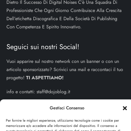
Dietro Il Successo Di Digital Noises C’è Una Squadra Di
Professioniste Che Ogni Giorno Contribuisce Alla Crescita
Dell’etichetta Discografica E Della Società Di Publishing
Con Competenza E Spirito Innovativo.
Seguici sui nostri Social!
Vuoi apparire sul nostro network con un banner o con un
articolo sponsorizzato? Scrivici una mail e raccontaci il tuo
progetto!
TI ASPETTIAMO!
info e contatti:
staff@dojoblog.it
dojodonna.it è un progetto facente parte del network
Gestisci Consenso
dojoblog.it di proprietà della
ReadMore ADV
con sede
Per fornire le migliori esperienze, utilizziamo tecnologie come i cookie per
legale in Via delle Sirene 34 - Roma - P.iva:
memorizzare e/o accedere alle informazioni del dispositivo. Il consenso a
IT13402731007