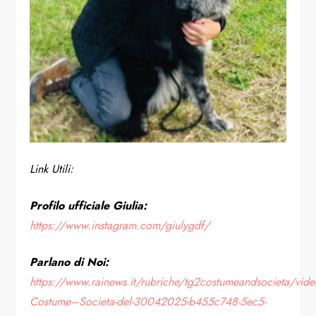
Link Utili:
Profilo ufficiale Giulia:
https://www.instagram.com/giulygdf/
Parlano di Noi:
https://www.rainews.it/rubriche/tg2costumeandsocieta/vi
Costume–Societa-del-30042025-b455c748-5ec5-