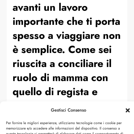
avanti un lavoro
importante che ti porta
spesso a viaggiare non
è semplice. Come sei
riuscita a conciliare il
ruolo di mamma con
quello di regista e
scrittrice, senza
Gestisci Consenso
perdere la tua libertà
Per fornire le migliori esperienze, utilizziamo tecnologie come i cookie per
memorizzare e/o accedere alle informazioni del dispositivo. Il consenso a
creativa e
queste tecnologie ci permetterà di elaborare dati come il comportamento di