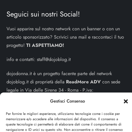
Seguici sui nostri Social!
Vuoi apparire sul nostro network con un banner o con un
articolo sponsorizzato? Scrivici una mail e raccontaci il tuo
progetto!
TI ASPETTIAMO!
info e contatti:
staff@dojoblog.it
dojodonna.it è un progetto facente parte del network
dojoblog.it di proprietà della
ReadMore ADV
con sede
legale in Via delle Sirene 34 - Roma - P.iva:
IT13402731007
Gestisci Consenso
Sitemap
-
Privacy Policy
-
Cookie Policy
Per fornire le migliori esperienze, utilizziamo tecnologie come i cookie per
memorizzare e/o accedere alle informazioni del dispositivo. Il consenso a
queste tecnologie ci permetterà di elaborare dati come il comportamento di
Cerca
navigazione o ID unici su questo sito. Non acconsentire o ritirare il consenso