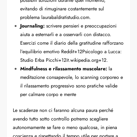
possibili soluzioni durante quel momento,
evitando di rimuginare costantemente sul
problema
laurabaldratistudio.com
.
Journaling:
scrivere pensieri e preoccupazioni
aiuta a esternarli e a osservarli con distacco.
Esercizi come il diario della gratitudine rafforzano
l’equilibrio emotivo
Reddit
+12
Psicologo a Lucca:
Studio Erba Picchi
+12
it.wikipedia.org
+12
.
Mindfulness e rilassamento muscolare:
la
meditazione consapevole, lo scanning corporeo e
il rilassamento progressivo sono pratiche valide
per calmare corpo e mente
Le scadenze non ci faranno alcuna paura perché
avendo tutto sotto controllo potremo scegliere
autonomamente se fare o meno qualcosa, in piena
coscienza e rispettando il tempo utile per portare a