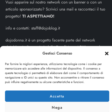
Vuoi apparire sul nostro network con un banner o con un
articolo sponsorizzato? Scrivici una mail e raccontaci il tuo
progetto!
TI ASPETTIAMO!
info e contatti:
staff@dojoblog.it
dojodonna.it è un progetto facente parte del network
dojoblog.it di proprietà della
ReadMore ADV
con sede
Gestisci Consenso
legale in Via delle Sirene 34 - Roma - P.iva:
IT13402731007
Per fornire le migliori esperienze, utilizziamo tecnologie come i cookie per
memorizzare e/o accedere alle informazioni del dispositivo. Il consenso a
Sitemap
-
Privacy Policy
-
Cookie Policy
queste tecnologie ci permetterà di elaborare dati come il comportamento di
navigazione o ID unici su questo sito. Non acconsentire o ritirare il consenso
può influire negativamente su alcune caratteristiche e funzioni.
Cerca
Cerca
Accetta
Nega