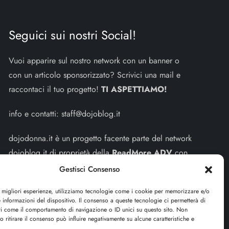
Seguici sui nostri Social!
Vuoi apparire sul nostro network con un banner o
con un articolo sponsorizzato? Scrivici una mail e
raccontaci il tuo progetto!
TI ASPETTIAMO!
info e contatti:
staff@dojoblog.it
dojodonna.it è un progetto facente parte del network
dojoblog.it di proprietà della
ReadMore ADV
con
sede legale in Via delle Sirene 34 - Roma - P.iva:
Gestisci Consenso
IT13402731007
e migliori esperienze, utilizziamo tecnologie come i cookie per memorizzare e/o
 informazioni del dispositivo. Il consenso a queste tecnologie ci permetterà di
Sitemap
-
Privacy Policy
-
Cookie Policy
ti come il comportamento di navigazione o ID unici su questo sito. Non
o ritirare il consenso può influire negativamente su alcune caratteristiche e