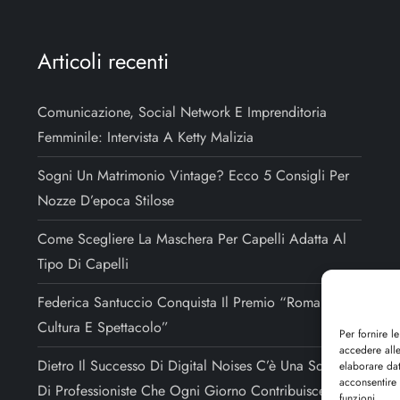
Articoli recenti
Comunicazione, Social Network E Imprenditoria
Femminile: Intervista A Ketty Malizia
Sogni Un Matrimonio Vintage? Ecco 5 Consigli Per
Nozze D’epoca Stilose
Come Scegliere La Maschera Per Capelli Adatta Al
Tipo Di Capelli
Federica Santuccio Conquista Il Premio “Roma Arte,
Cultura E Spettacolo”
Per fornire l
accedere alle
Dietro Il Successo Di Digital Noises C’è Una Squadra
elaborare da
acconsentire 
Di Professioniste Che Ogni Giorno Contribuisce Alla
funzioni.