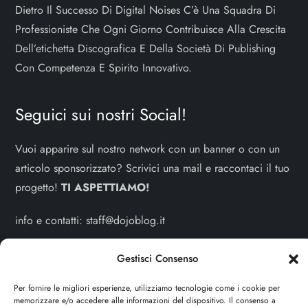
Dietro Il Successo Di Digital Noises C’è Una Squadra Di
Professioniste Che Ogni Giorno Contribuisce Alla Crescita
Dell’etichetta Discografica E Della Società Di Publishing
Con Competenza E Spirito Innovativo.
Seguici sui nostri Social!
Vuoi apparire sul nostro network con un banner o con un
articolo sponsorizzato? Scrivici una mail e raccontaci il tuo
progetto!
TI ASPETTIAMO!
info e contatti:
staff@dojoblog.it
dojodonna.it è un progetto facente parte del network
Gestisci Consenso
dojoblog.it di proprietà della
ReadMore ADV
con sede
Per fornire le migliori esperienze, utilizziamo tecnologie come i cookie per
legale in Via delle Sirene 34 - Roma - P.iva:
memorizzare e/o accedere alle informazioni del dispositivo. Il consenso a