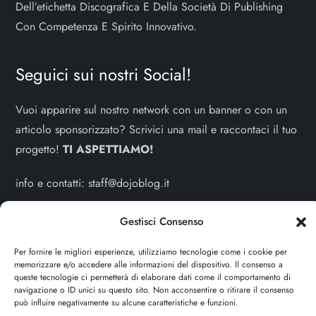
Dell’etichetta Discografica E Della Società Di Publishing
Con Competenza E Spirito Innovativo.
Seguici sui nostri Social!
Vuoi apparire sul nostro network con un banner o con un
articolo sponsorizzato? Scrivici una mail e raccontaci il tuo
progetto!
TI ASPETTIAMO!
info e contatti:
staff@dojoblog.it
dojodonna.it è un progetto facente parte del network
Gestisci Consenso
dojoblog.it di proprietà della
ReadMore ADV
con sede
Per fornire le migliori esperienze, utilizziamo tecnologie come i cookie per
legale in Via delle Sirene 34 - Roma - P.iva:
memorizzare e/o accedere alle informazioni del dispositivo. Il consenso a
IT13402731007
queste tecnologie ci permetterà di elaborare dati come il comportamento di
navigazione o ID unici su questo sito. Non acconsentire o ritirare il consenso
può influire negativamente su alcune caratteristiche e funzioni.
Sitemap
-
Privacy Policy
-
Cookie Policy