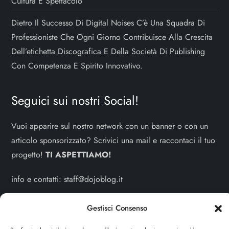
Cultura E Spettacolo”
Dietro Il Successo Di Digital Noises C’è Una Squadra Di
Professioniste Che Ogni Giorno Contribuisce Alla Crescita
Dell’etichetta Discografica E Della Società Di Publishing
Con Competenza E Spirito Innovativo.
Seguici sui nostri Social!
Vuoi apparire sul nostro network con un banner o con un
articolo sponsorizzato? Scrivici una mail e raccontaci il tuo
progetto!
TI ASPETTIAMO!
info e contatti:
staff@dojoblog.it
dojodonna.it è un progetto facente parte del network
Gestisci Consenso
dojoblog.it di proprietà della
ReadMore ADV
con sede