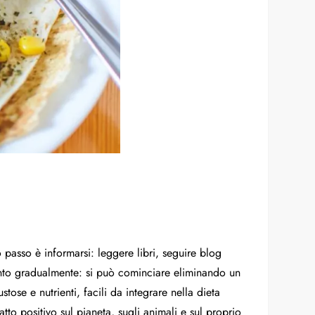
 passo è informarsi: leggere libri, seguire blog
mento gradualmente: si può cominciare eliminando un
ose e nutrienti, facili da integrare nella dieta
to positivo sul pianeta, sugli animali e sul proprio