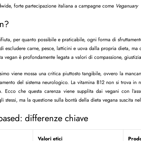
dwide, forte partecipazione italiana a campagne come
Veganuary
an?
rifiuta, per quanto possibile e praticabile, ogni forma di sfruttament
lo di escludere carne, pesce, latticini e uova dalla propria dieta, 
elta vegan è profondamente legata a valori di compassione, giustizia
simo viene mossa una critica piuttosto tangibile, ovvero la manca
ionamento del sistema neurologico. La vitamina B12 non si trova i
a. Ecco che questa carenza viene supplita dai vegani con l’assu
 gli stessi, ma la questione sulla bontà della dieta vegana suscita n
based: differenze chiave
Valori etici
Prodo