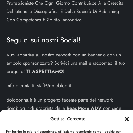
Professioniste Che Ogni Giorno Contribuisce Alla Crescita
Dell’etichetta Discografica E Della Società Di Publishing
Con Competenza E Spirito Innovativo.
Seguici sui nostri Social!
Vuoi apparire sul nostro network con un banner o con un
articolo sponsorizzato? Scrivici una mail e raccontaci il tuo
progetto!
TI ASPETTIAMO!
info e contatti:
staff@dojoblog.it
dojodonna.it è un progetto facente parte del network
dojoblog.it di proprietà della
ReadMore ADV
con sede
legale in Via delle Sirene 34 - Roma - P.iva:
Gestisci Consenso
IT13402731007
Per fornire le migliori esperienze, utilizziamo tecnologie come i cookie per