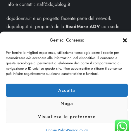
info e contatti:
staff@dojoblog.it
dojodonna.it è un progetto facente parte del network
dojoblog.it di proprietà della
ReadMore ADV
con sede
legale in Via delle Sirene 34 - Roma - P.iva:
Gestisci Consenso
IT13402731007
Per fornire le migliori esperienze, utilizziamo tecnologie come i cookie per
Sitemap
-
Privacy Policy
-
Cookie Policy
memorizzare e/o accedere alle informazioni del dispositivo. Il consenso a
queste tecnologie ci permetterà di elaborare dati come il comportamento di
navigazione o ID unici su questo sito. Non acconsentire o ritirare il consenso
Cerca
può influire negativamente su alcune caratteristiche e funzioni.
Cerca
Accetta
Nega
Visualizza le preferenze
Cookie Policy
Privacy Policy