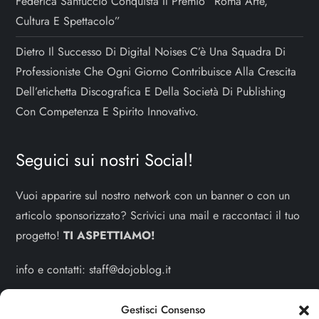
Federica Santuccio Conquista Il Premio “Roma Arte,
Cultura E Spettacolo”
Dietro Il Successo Di Digital Noises C’è Una Squadra Di
Professioniste Che Ogni Giorno Contribuisce Alla Crescita
Dell’etichetta Discografica E Della Società Di Publishing
Con Competenza E Spirito Innovativo.
Seguici sui nostri Social!
Vuoi apparire sul nostro network con un banner o con un
articolo sponsorizzato? Scrivici una mail e raccontaci il tuo
progetto!
TI ASPETTIAMO!
info e contatti:
staff@dojoblog.it
dojodonna.it è un progetto facente parte del network
Gestisci Consenso