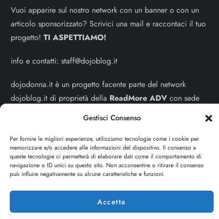
Vuoi apparire sul nostro network con un banner o con un
articolo sponsorizzato? Scrivici una mail e raccontaci il tuo
progetto!
TI ASPETTIAMO!
info e contatti:
staff@dojoblog.it
dojodonna.it è un progetto facente parte del network
dojoblog.it di proprietà della
ReadMore ADV
con sede
legale in Via delle Sirene 34 - Roma - P.iva:
Gestisci Consenso
IT13402731007
Per fornire le migliori esperienze, utilizziamo tecnologie come i cookie per
Sitemap
-
Privacy Policy
-
Cookie Policy
memorizzare e/o accedere alle informazioni del dispositivo. Il consenso a
queste tecnologie ci permetterà di elaborare dati come il comportamento di
navigazione o ID unici su questo sito. Non acconsentire o ritirare il consenso
Cerca
può influire negativamente su alcune caratteristiche e funzioni.
Cerca
Accetta