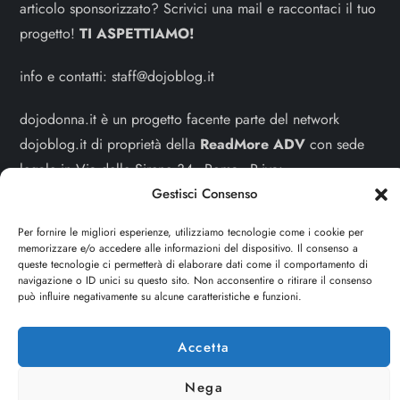
articolo sponsorizzato? Scrivici una mail e raccontaci il tuo
progetto!
TI ASPETTIAMO!
info e contatti:
staff@dojoblog.it
dojodonna.it è un progetto facente parte del network
dojoblog.it di proprietà della
ReadMore ADV
con sede
legale in Via delle Sirene 34 - Roma - P.iva:
Gestisci Consenso
IT13402731007
Per fornire le migliori esperienze, utilizziamo tecnologie come i cookie per
Sitemap
-
Privacy Policy
-
Cookie Policy
memorizzare e/o accedere alle informazioni del dispositivo. Il consenso a
queste tecnologie ci permetterà di elaborare dati come il comportamento di
Cerca
navigazione o ID unici su questo sito. Non acconsentire o ritirare il consenso
può influire negativamente su alcune caratteristiche e funzioni.
Cerca
Accetta
Nega