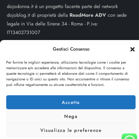
dojodonna.it è un progetto facente parte del network
dojoblog.it di proprietà della
ReadMore ADV
con sede
legale in Via delle Sirene 34 - Roma - P.iva:
IT13402731007
Sitemap
-
Privacy Policy
-
Cookie Policy
Gestisci Consenso
Cerca
Per fornire le migliori esperienze, utilizziamo tecnologie come i cookie per
memorizzare e/o accedere alle informazioni del dispositivo. Il consenso a
queste tecnologie ci permetterà di elaborare dati come il comportamento di
Cerca
navigazione o ID unici su questo sito. Non acconsentire o ritirare il consenso
può influire negativamente su alcune caratteristiche e funzioni.
Accetta
Nega
Visualizza le preferenze