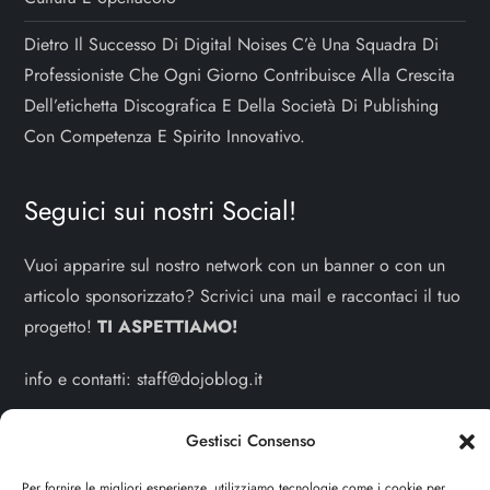
Dietro Il Successo Di Digital Noises C’è Una Squadra Di
Professioniste Che Ogni Giorno Contribuisce Alla Crescita
Dell’etichetta Discografica E Della Società Di Publishing
Con Competenza E Spirito Innovativo.
Seguici sui nostri Social!
Vuoi apparire sul nostro network con un banner o con un
articolo sponsorizzato? Scrivici una mail e raccontaci il tuo
progetto!
TI ASPETTIAMO!
info e contatti:
staff@dojoblog.it
dojodonna.it è un progetto facente parte del network
Gestisci Consenso
dojoblog.it di proprietà della
ReadMore ADV
con sede
Per fornire le migliori esperienze, utilizziamo tecnologie come i cookie per