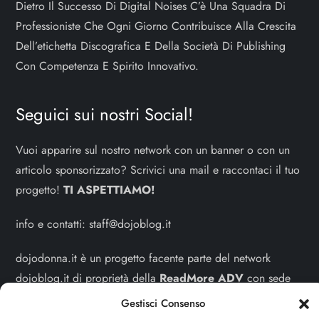
Dietro Il Successo Di Digital Noises C’è Una Squadra Di
Professioniste Che Ogni Giorno Contribuisce Alla Crescita
Dell’etichetta Discografica E Della Società Di Publishing
Con Competenza E Spirito Innovativo.
Seguici sui nostri Social!
Vuoi apparire sul nostro network con un banner o con un
articolo sponsorizzato? Scrivici una mail e raccontaci il tuo
progetto!
TI ASPETTIAMO!
info e contatti:
staff@dojoblog.it
dojodonna.it è un progetto facente parte del network
dojoblog.it di proprietà della
ReadMore ADV
con sede
legale in Via delle Sirene 34 - Roma - P.iva:
Gestisci Consenso
IT13402731007