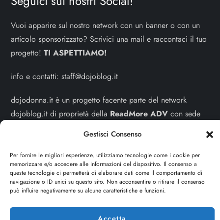
Seguici sui nostri Social!
Vuoi apparire sul nostro network con un banner o con un
articolo sponsorizzato? Scrivici una mail e raccontaci il tuo
progetto!
TI ASPETTIAMO!
info e contatti:
staff@dojoblog.it
dojodonna.it è un progetto facente parte del network
dojoblog.it di proprietà della
ReadMore ADV
con sede
legale in Via delle Sirene 34 - Roma - P.iva:
Gestisci Consenso
IT13402731007
Per fornire le migliori esperienze, utilizziamo tecnologie come i cookie per
Sitemap
-
Privacy Policy
-
Cookie Policy
memorizzare e/o accedere alle informazioni del dispositivo. Il consenso a
queste tecnologie ci permetterà di elaborare dati come il comportamento di
navigazione o ID unici su questo sito. Non acconsentire o ritirare il consenso
Cerca
può influire negativamente su alcune caratteristiche e funzioni.
Cerca
Accetta