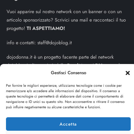
Vuoi apparire sul nostro network con un banner o con un
articolo sponsorizzato? Scrivici una mail e raccontaci il tuo
progetto!
TI ASPETTIAMO!
info e contatti:
staff@dojoblog.it
dojodonna.it è un progetto facente parte del network
dojoblog.it di proprietà della
ReadMore ADV
con sede
Gestisci Consenso
legale in Via delle Sirene 34 - Roma - P.iva:
IT13402731007
Per fornire le migliori esperienze, utilizziamo tecnologie come i cookie per
memorizzare e/o accedere alle informazioni del dispositivo. Il consenso a
Sitemap
-
Privacy Policy
-
Cookie Policy
queste tecnologie ci permetterà di elaborare dati come il comportamento di
navigazione o ID unici su questo sito. Non acconsentire o ritirare il consenso
può influire negativamente su alcune caratteristiche e funzioni.
Cerca
Cerca
Accetta