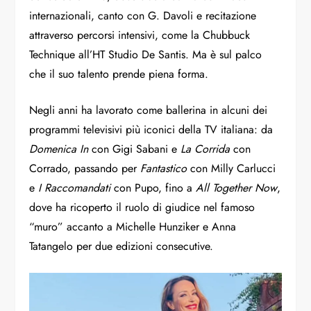
internazionali, canto con G. Davoli e recitazione
attraverso percorsi intensivi, come la Chubbuck
Technique all’HT Studio De Santis. Ma è sul palco
che il suo talento prende piena forma.
Negli anni ha lavorato come ballerina in alcuni dei
programmi televisivi più iconici della TV italiana: da
Domenica In
con Gigi Sabani e
La Corrida
con
Corrado, passando per
Fantastico
con Milly Carlucci
e
I Raccomandati
con Pupo, fino a
All Together Now
,
dove ha ricoperto il ruolo di giudice nel famoso
“muro” accanto a Michelle Hunziker e Anna
Tatangelo per due edizioni consecutive.