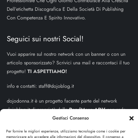
Professioniste Che Ogni Giorno Contribuisce Alla Crescita
Dell’etichetta Discografica E Della Società Di Publishing
Con Competenza E Spirito Innovativo.
Seguici sui nostri Social!
Vuoi apparire sul nostro network con un banner o con un
articolo sponsorizzato? Scrivici una mail e raccontaci il tuo
progetto!
TI ASPETTIAMO!
info e contatti:
staff@dojoblog.it
dojodonna.it è un progetto facente parte del network
dojoblog.it di proprietà della
ReadMore ADV
con sede
legale in Via delle Sirene 34 - Roma - P.iva:
Gestisci Consenso
IT13402731007
Per fornire le migliori esperienze, utilizziamo tecnologie come i cookie per
memorizzare e/o accedere alle informazioni del dispositivo. Il consenso a