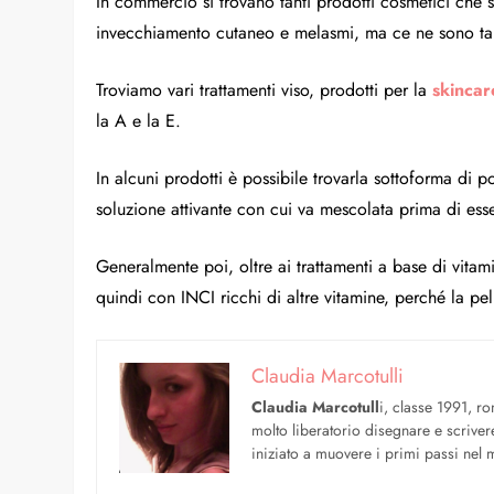
In commercio si trovano tanti prodotti cosmetici che s
invecchiamento cutaneo e melasmi, ma ce ne sono tant
Troviamo vari trattamenti viso, prodotti per la
skincar
la A e la E.
In alcuni prodotti è possibile trovarla sottoforma di 
soluzione attivante con cui va mescolata prima di ess
Generalmente poi, oltre ai trattamenti a base di vitam
quindi con INCI ricchi di altre vitamine, perché la pel
Claudia Marcotulli
Claudia Marcotull
i, classe 1991, ro
molto liberatorio disegnare e scriver
iniziato a muovere i primi passi nel mo