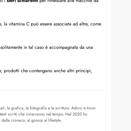
to i
sieri schiarenti
per rimediare alle macchie da
e, la vitamina C può essere associata ad altre, come
e: solitamente in tal caso è accompagnata da una
e, prodotti che contengano anche altri principi,
li, la grafica, la fotografia e la scrittura. Adoro e trovo
 testi scritti che rimarranno nel tempo. Nel 2020 ho
dalla cronaca, al gossip al lifestyle.