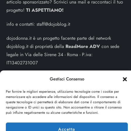
articolo sponsorizzato? Scrivici una mail e raccontaci il tuo
progetto!
TI ASPETTIAMO!
info e contatti:
staff@dojoblog.it
dojodonna.it è un progetto facente parte del network
dojoblog.it di proprietà della
ReadMore ADV
con sede
legale in Via delle Sirene 34 - Roma - P.iva:
IT13402731007
Sitemap
-
Privacy Policy
-
Cookie Policy
Gestisci Consenso
Cerca
Per fornire le migliori esperienze, utilizziamo tecnologie come i cookie per
memorizzare e/o accedere alle informazioni del dispositivo. Il consenso a
Cerca
queste tecnologie ci permetterà di elaborare dati come il comportamento di
navigazione o ID unici su questo sito. Non acconsentire o ritirare il consenso
può influire negativamente su alcune caratteristiche e funzioni.
Accetta