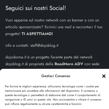
Seguici sui nostri Social!
Vuoi apparire sul nostro network con un banner o con un
articolo sponsorizzato? Scrivici una mail e raccontaci il tuo
progetto!
TI ASPETTIAMO!
info e contatti:
staff@dojoblog.it
dojodonna.it è un progetto facente parte del network
dojoblog.it di proprietà della
ReadMore ADV
con sede
legale in Via delle Sirene 34 - Roma - P.iva:
Gestisci Consenso
IT13402731007
Per fornire le migliori esperienze, utilizziamo tecnologie come i cookie per
Sitemap
-
Privacy Policy
-
Cookie Policy
memorizzare e/o accedere alle informazioni del dispositivo. Il consenso a
queste tecnologie ci permetterà di elaborare dati come il comportamento di
navigazione o ID unici su questo sito. Non acconsentire o ritirare il consenso
Cerca
può influire negativamente su alcune caratteristiche e funzioni.