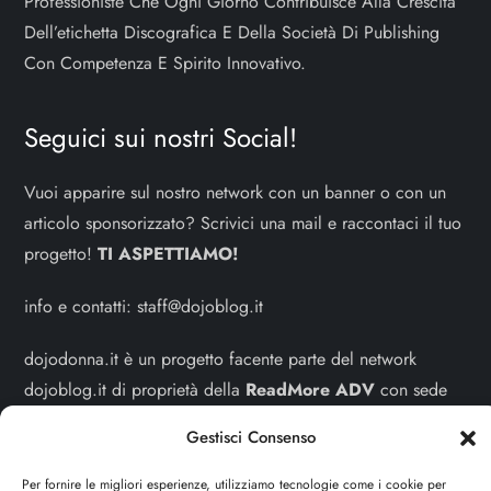
Professioniste Che Ogni Giorno Contribuisce Alla Crescita
Dell’etichetta Discografica E Della Società Di Publishing
Con Competenza E Spirito Innovativo.
Seguici sui nostri Social!
Vuoi apparire sul nostro network con un banner o con un
articolo sponsorizzato? Scrivici una mail e raccontaci il tuo
progetto!
TI ASPETTIAMO!
info e contatti:
staff@dojoblog.it
dojodonna.it è un progetto facente parte del network
dojoblog.it di proprietà della
ReadMore ADV
con sede
legale in Via delle Sirene 34 - Roma - P.iva:
Gestisci Consenso
IT13402731007
Per fornire le migliori esperienze, utilizziamo tecnologie come i cookie per